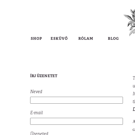
SHOP
ESKÜVŐ
RÓLAM
BLOG
ÍRJ ÜZENETET
T
u
Neved
I
t
D
E-mail
А
с
Üzeneted